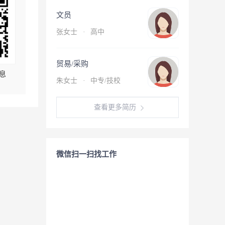
文员
张女士
·
高中
贸易/采购
息
朱女士
·
中专/技校
查看更多简历
微信扫一扫找工作