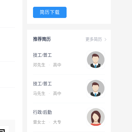
简历下载
推荐简历
更多简历
技工/普工
邓先生
·
高中
技工/普工
马先生
·
高中
行政/后勤
曾女士
·
大专