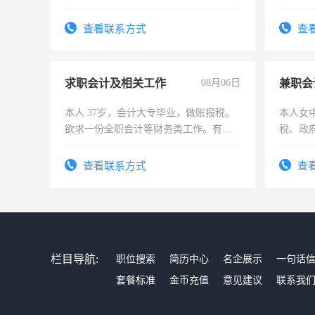
查看联系方式
查
求职会计及相关工作
08月06日
兼职会
本人 37岁，会计大专毕业，做账报税。
本人女
欲求一份全职会计等财务类工作。有会
税、政
计证
为各类
务，财
查看联系方式
查
作
栏目导航:
职位搜索
简历中心
名企展示
一句话
套餐标准
金币充值
意见建议
联系我