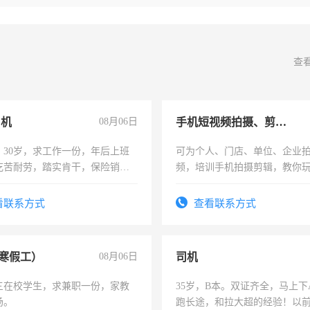
查
司机
08月06日
手机短视频拍摄、剪辑、抖音快手
，30岁，求工作一份，年后上班
可为个人、门店、单位、企业
吃苦耐劳，踏实肯干，保险销售
频，培训手机拍摄剪辑，教你
可为个人、门店、单位、企业
频，培训手机拍摄剪辑，教你
看联系方式
查看联系方式
音！你也可以成为拍摄达人！
成为拍摄达人！
寒假工）
08月06日
司机
三在校学生，求兼职一份，家教
35岁，B本。双证齐全，马上下
场。
跑长途，和拉大超的经验！以