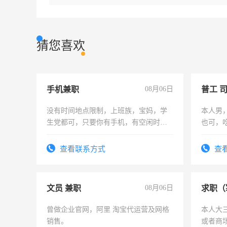
猜您喜欢
手机兼职
08月06日
普工 
没有时间地点限制，上班族，宝妈，学
本人男
生党都可，只要你有手机，有空闲时
也可，
间，一单一结，一天二三十不成问题，
勿扰
勤快的四五十，每天挣零花钱没问题！
查看联系方式
查
文员 兼职
08月06日
求职（
曾做企业官网，阿里 淘宝代运营及网格
本人大
销售。
或者商