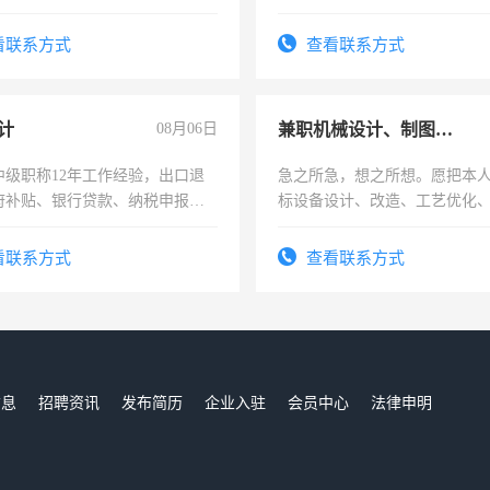
六，渣土车
看联系方式
查看联系方式
计
08月06日
兼职机械设计、制图、设备改造
中级职称12年工作经验，出口退
急之所急，想之所想。愿把本
府补贴、银行贷款、纳税申报、
标设备设计、改造、工艺优化
公司策划，设建新账，理乱账业
作和分解的经验与您分享。 真
务咨询等业务。欲求兼职会计工
结识有识之士，共享未来。
看联系方式
查看联系方式
信息
招聘资讯
发布简历
企业入驻
会员中心
法律申明
们