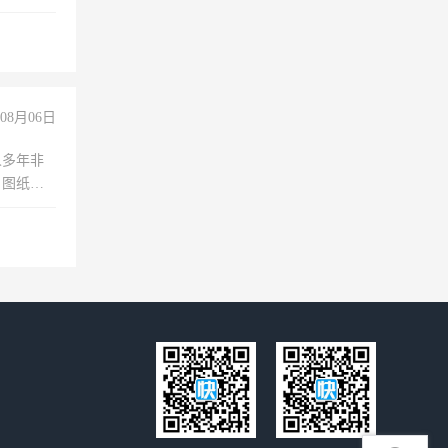
08月06日
人多年非
、图纸制
诚合作，