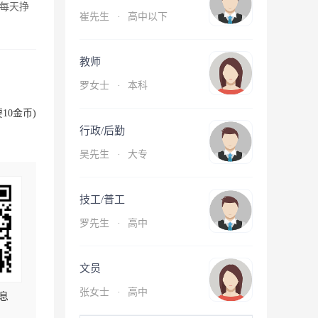
每天挣
崔先生
·
高中以下
教师
罗女士
·
本科
10金币)
行政/后勤
吴先生
·
大专
技工/普工
罗先生
·
高中
文员
张女士
·
高中
息