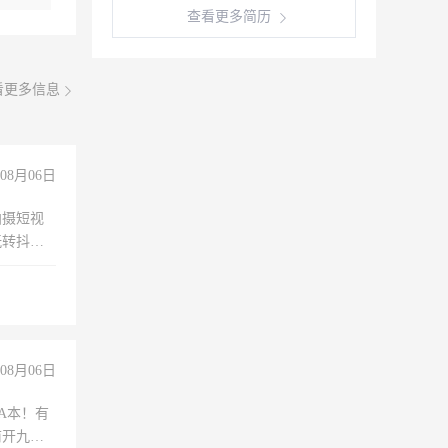
查看更多简历
看更多信息
08月06日
拍摄短视
玩转抖音
拍摄短视
玩转抖
你也可以
08月06日
A本！有
前开九米